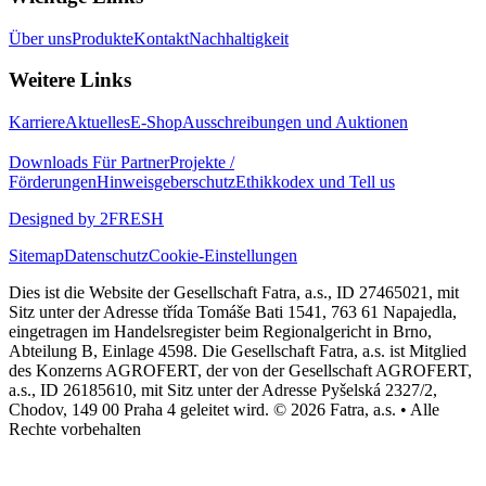
Über uns
Produkte
Kontakt
Nachhaltigkeit
Weitere Links
Karriere
Aktuelles
E-Shop
Ausschreibungen und Auktionen
Downloads
Für Partner
Projekte /
Förderungen
Hinweisgeberschutz
Ethikkodex und Tell us
Designed by 2FRESH
Sitemap
Datenschutz
Cookie-Einstellungen
Dies ist die Website der Gesellschaft Fatra, a.s., ID 27465021, mit
Sitz unter der Adresse třída Tomáše Bati 1541, 763 61 Napajedla,
eingetragen im Handelsregister beim Regionalgericht in Brno,
Abteilung B, Einlage 4598. Die Gesellschaft Fatra, a.s. ist Mitglied
des Konzerns AGROFERT, der von der Gesellschaft AGROFERT,
a.s., ID 26185610, mit Sitz unter der Adresse Pyšelská 2327/2,
Chodov, 149 00 Praha 4 geleitet wird. © 2026 Fatra, a.s. • Alle
Rechte vorbehalten