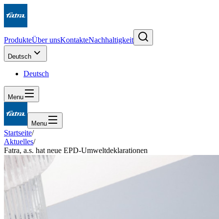
Produkte
Über uns
Kontakte
Nachhaltigkeit
Deutsch
Deutsch
Menu
Menu
Startseite
/
Aktuelles
/
Fatra, a.s. hat neue EPD-Umweltdeklarationen