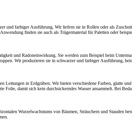
arzer und farbiger Ausführung. Wir liefern sie in Rollen oder als Zuschn
wendung finden sie auch als Trägermaterial für Paletten oder beispi
igkeit und Radoneinwirkung. Sie werden zum Beispiel beim Untermauer
ppen. Wir produzieren sie in schwarzer und farbiger Ausführung, beidse
 Leitungen in Erdgräben. Wir bieten verschiedene Farben, glatte und
erte Folie, damit sich kein durchsickerndes Wasser ansammelt. Bei Bed
rizontalen Wurzelwachstums von Bäumen, Sträuchern und Stauden besti
men.