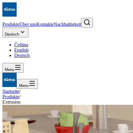
Produkte
Über uns
Kontakte
Nachhaltigkeit
Deutsch
Čeština
English
Deutsch
Menu
Menu
Startseite
/
Produkte
/
Extrusion