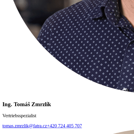
Ing. Tomáš Zmrzlík
Vertriebsspezialist
tomas.zmrzlik@fatra.cz
+420 724 405 707