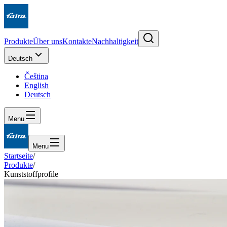
Produkte
Über uns
Kontakte
Nachhaltigkeit
Deutsch
Čeština
English
Deutsch
Menu
Menu
Startseite
/
Produkte
/
Kunststoffprofile