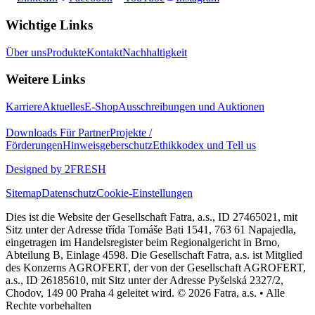
Wichtige Links
Über uns
Produkte
Kontakt
Nachhaltigkeit
Weitere Links
Karriere
Aktuelles
E-Shop
Ausschreibungen und Auktionen
Downloads
Für Partner
Projekte /
Förderungen
Hinweisgeberschutz
Ethikkodex und Tell us
Designed by 2FRESH
Sitemap
Datenschutz
Cookie-Einstellungen
Dies ist die Website der Gesellschaft Fatra, a.s., ID 27465021, mit
Sitz unter der Adresse třída Tomáše Bati 1541, 763 61 Napajedla,
eingetragen im Handelsregister beim Regionalgericht in Brno,
Abteilung B, Einlage 4598. Die Gesellschaft Fatra, a.s. ist Mitglied
des Konzerns AGROFERT, der von der Gesellschaft AGROFERT,
a.s., ID 26185610, mit Sitz unter der Adresse Pyšelská 2327/2,
Chodov, 149 00 Praha 4 geleitet wird. © 2026 Fatra, a.s. • Alle
Rechte vorbehalten