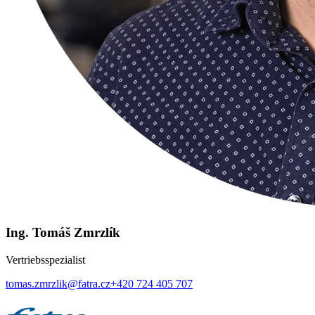
Ing. Tomáš Zmrzlík
Vertriebsspezialist
tomas.zmrzlik@fatra.cz
+420 724 405 707