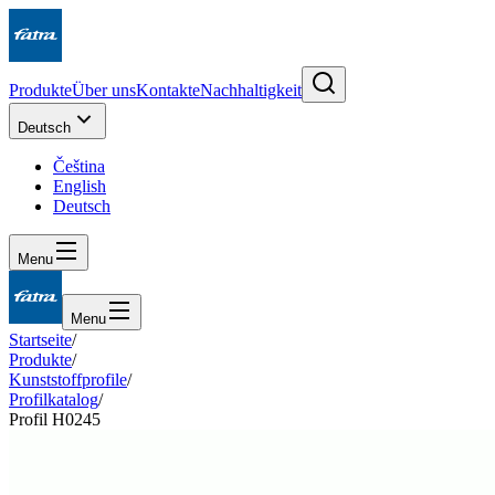
Produkte
Über uns
Kontakte
Nachhaltigkeit
Deutsch
Čeština
English
Deutsch
Menu
Menu
Startseite
/
Produkte
/
Kunststoffprofile
/
Profilkatalog
/
Profil H0245