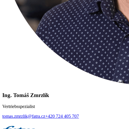
Ing. Tomáš Zmrzlík
Vertriebsspezialist
tomas.zmrzlik@fatra.cz
+420 724 405 707