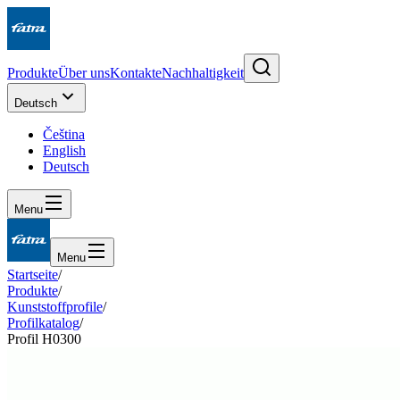
Produkte
Über uns
Kontakte
Nachhaltigkeit
Deutsch
Čeština
English
Deutsch
Menu
Menu
Startseite
/
Produkte
/
Kunststoffprofile
/
Profilkatalog
/
Profil H0300