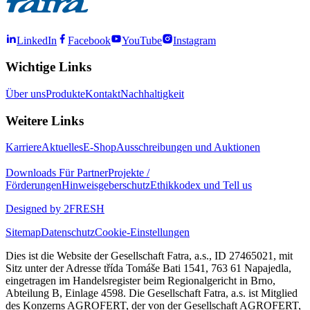
LinkedIn
Facebook
YouTube
Instagram
Wichtige Links
Über uns
Produkte
Kontakt
Nachhaltigkeit
Weitere Links
Karriere
Aktuelles
E-Shop
Ausschreibungen und Auktionen
Downloads
Für Partner
Projekte /
Förderungen
Hinweisgeberschutz
Ethikkodex und Tell us
Designed by 2FRESH
Sitemap
Datenschutz
Cookie-Einstellungen
Dies ist die Website der Gesellschaft Fatra, a.s., ID 27465021, mit
Sitz unter der Adresse třída Tomáše Bati 1541, 763 61 Napajedla,
eingetragen im Handelsregister beim Regionalgericht in Brno,
Abteilung B, Einlage 4598. Die Gesellschaft Fatra, a.s. ist Mitglied
des Konzerns AGROFERT, der von der Gesellschaft AGROFERT,