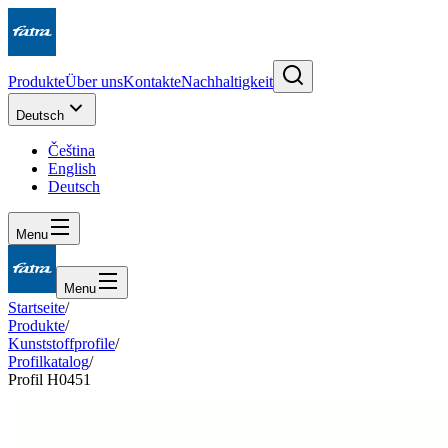
Produkte
Über uns
Kontakte
Nachhaltigkeit
Deutsch
Čeština
English
Deutsch
Menu
Menu
Startseite
/
Produkte
/
Kunststoffprofile
/
Profilkatalog
/
Profil H0451