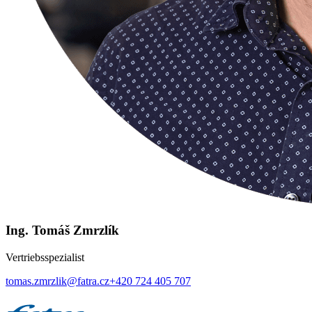
Ing. Tomáš Zmrzlík
Vertriebsspezialist
tomas.zmrzlik@fatra.cz
+420 724 405 707