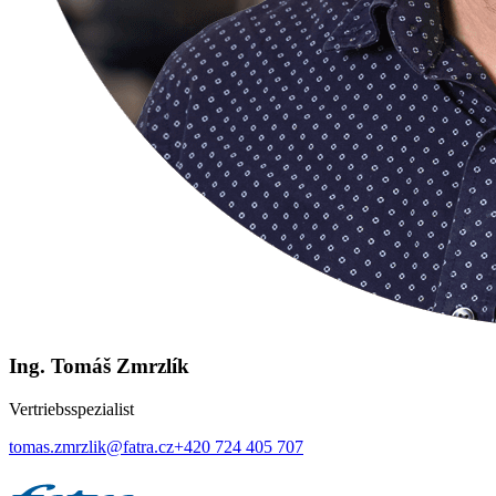
Ing. Tomáš Zmrzlík
Vertriebsspezialist
tomas.zmrzlik@fatra.cz
+420 724 405 707