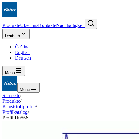
Produkte
Über uns
Kontakte
Nachhaltigkeit
Deutsch
Čeština
English
Deutsch
Menu
Menu
Startseite
/
Produkte
/
Kunststoffprofile
/
Profilkatalog
/
Profil H0566