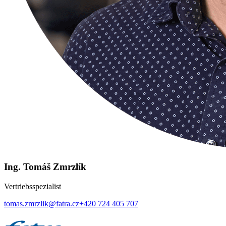
Ing. Tomáš Zmrzlík
Vertriebsspezialist
tomas.zmrzlik@fatra.cz
+420 724 405 707