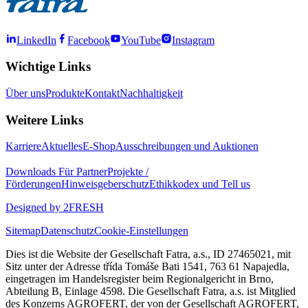
LinkedIn
Facebook
YouTube
Instagram
Wichtige Links
Über uns
Produkte
Kontakt
Nachhaltigkeit
Weitere Links
Karriere
Aktuelles
E-Shop
Ausschreibungen und Auktionen
Downloads
Für Partner
Projekte /
Förderungen
Hinweisgeberschutz
Ethikkodex und Tell us
Designed by 2FRESH
Sitemap
Datenschutz
Cookie-Einstellungen
Dies ist die Website der Gesellschaft Fatra, a.s., ID 27465021, mit
Sitz unter der Adresse třída Tomáše Bati 1541, 763 61 Napajedla,
eingetragen im Handelsregister beim Regionalgericht in Brno,
Abteilung B, Einlage 4598. Die Gesellschaft Fatra, a.s. ist Mitglied
des Konzerns AGROFERT, der von der Gesellschaft AGROFERT,