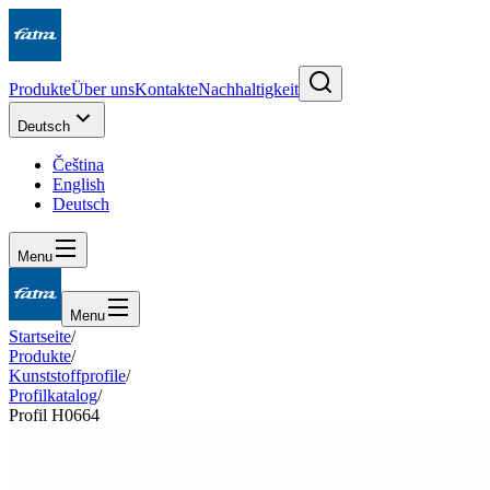
Produkte
Über uns
Kontakte
Nachhaltigkeit
Deutsch
Čeština
English
Deutsch
Menu
Menu
Startseite
/
Produkte
/
Kunststoffprofile
/
Profilkatalog
/
Profil H0664