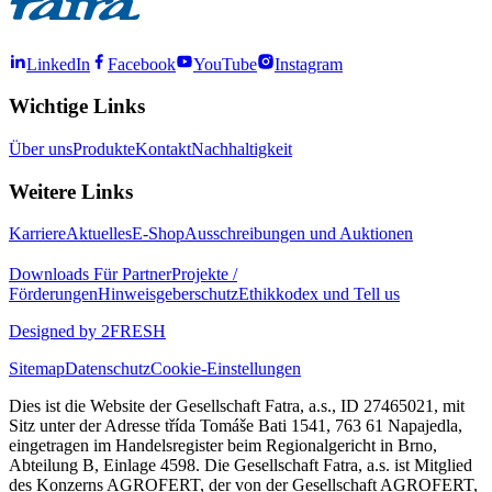
LinkedIn
Facebook
YouTube
Instagram
Wichtige Links
Über uns
Produkte
Kontakt
Nachhaltigkeit
Weitere Links
Karriere
Aktuelles
E-Shop
Ausschreibungen und Auktionen
Downloads
Für Partner
Projekte /
Förderungen
Hinweisgeberschutz
Ethikkodex und Tell us
Designed by 2FRESH
Sitemap
Datenschutz
Cookie-Einstellungen
Dies ist die Website der Gesellschaft Fatra, a.s., ID 27465021, mit
Sitz unter der Adresse třída Tomáše Bati 1541, 763 61 Napajedla,
eingetragen im Handelsregister beim Regionalgericht in Brno,
Abteilung B, Einlage 4598. Die Gesellschaft Fatra, a.s. ist Mitglied
des Konzerns AGROFERT, der von der Gesellschaft AGROFERT,