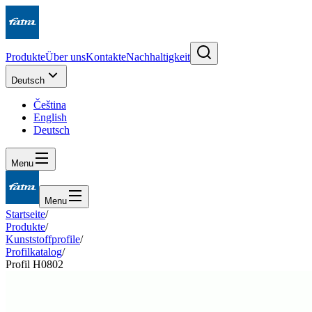
Produkte
Über uns
Kontakte
Nachhaltigkeit
Deutsch
Čeština
English
Deutsch
Menu
Menu
Startseite
/
Produkte
/
Kunststoffprofile
/
Profilkatalog
/
Profil H0802