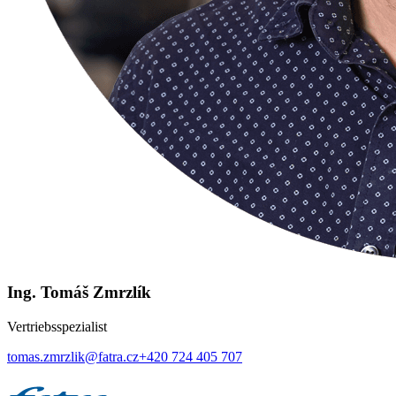
Ing. Tomáš Zmrzlík
Vertriebsspezialist
tomas.zmrzlik@fatra.cz
+420 724 405 707