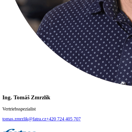
Ing. Tomáš Zmrzlík
Vertriebsspezialist
tomas.zmrzlik@fatra.cz
+420 724 405 707