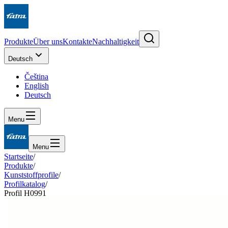
Produkte
Über uns
Kontakte
Nachhaltigkeit
Deutsch
Čeština
English
Deutsch
Menu
Menu
Startseite
/
Produkte
/
Kunststoffprofile
/
Profilkatalog
/
Profil H0991