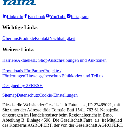
LinkedIn
Facebook
YouTube
Instagram
Wichtige Links
Über uns
Produkte
Kontakt
Nachhaltigkeit
Weitere Links
Karriere
Aktuelles
E-Shop
Ausschreibungen und Auktionen
Downloads
Für Partner
Projekte /
Förderungen
Hinweisgeberschutz
Ethikkodex und Tell us
Designed by 2FRESH
Sitemap
Datenschutz
Cookie-Einstellungen
Dies ist die Website der Gesellschaft Fatra, a.s., ID 27465021, mit
Sitz unter der Adresse třída Tomáše Bati 1541, 763 61 Napajedla,
eingetragen im Handelsregister beim Regionalgericht in Brno,
Abteilung B, Einlage 4598. Die Gesellschaft Fatra, a.s. ist Mitglied
des Konzerns AGROFERT, der von der Gesellschaft AGROFERT,