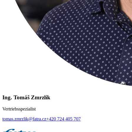
Ing. Tomáš Zmrzlík
Vertriebsspezialist
tomas.zmrzlik@fatra.cz
+420 724 405 707