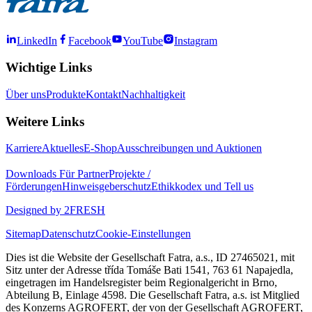
LinkedIn
Facebook
YouTube
Instagram
Wichtige Links
Über uns
Produkte
Kontakt
Nachhaltigkeit
Weitere Links
Karriere
Aktuelles
E-Shop
Ausschreibungen und Auktionen
Downloads
Für Partner
Projekte /
Förderungen
Hinweisgeberschutz
Ethikkodex und Tell us
Designed by 2FRESH
Sitemap
Datenschutz
Cookie-Einstellungen
Dies ist die Website der Gesellschaft Fatra, a.s., ID 27465021, mit
Sitz unter der Adresse třída Tomáše Bati 1541, 763 61 Napajedla,
eingetragen im Handelsregister beim Regionalgericht in Brno,
Abteilung B, Einlage 4598. Die Gesellschaft Fatra, a.s. ist Mitglied
des Konzerns AGROFERT, der von der Gesellschaft AGROFERT,