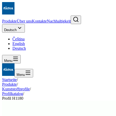
Produkte
Über uns
Kontakte
Nachhaltigkeit
Deutsch
Čeština
English
Deutsch
Menu
Menu
Startseite
/
Produkte
/
Kunststoffprofile
/
Profilkatalog
/
Profil H1180