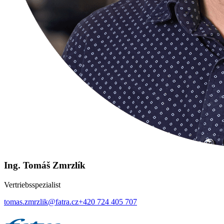
Ing. Tomáš Zmrzlík
Vertriebsspezialist
tomas.zmrzlik@fatra.cz
+420 724 405 707