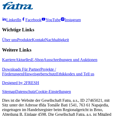
LinkedIn
Facebook
YouTube
Instagram
Wichtige Links
Über uns
Produkte
Kontakt
Nachhaltigkeit
Weitere Links
Karriere
Aktuelles
E-Shop
Ausschreibungen und Auktionen
Downloads
Für Partner
Projekte /
Förderungen
Hinweisgeberschutz
Ethikkodex und Tell us
Designed by 2FRESH
Sitemap
Datenschutz
Cookie-Einstellungen
Dies ist die Website der Gesellschaft Fatra, a.s., ID 27465021, mit
Sitz unter der Adresse třída Tomáše Bati 1541, 763 61 Napajedla,
eingetragen im Handelsregister beim Regionalgericht in Brno,
Abteilung B, Einlage 4598. Die Gesellschaft Fatra, a.s. ist Mitglied