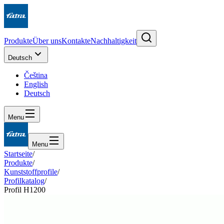
Produkte
Über uns
Kontakte
Nachhaltigkeit
Deutsch
Čeština
English
Deutsch
Menu
Menu
Startseite
/
Produkte
/
Kunststoffprofile
/
Profilkatalog
/
Profil H1200