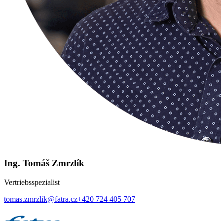
Ing. Tomáš Zmrzlík
Vertriebsspezialist
tomas.zmrzlik@fatra.cz
+420 724 405 707