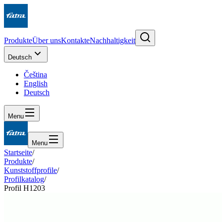
Produkte
Über uns
Kontakte
Nachhaltigkeit
Deutsch
Čeština
English
Deutsch
Menu
Menu
Startseite
/
Produkte
/
Kunststoffprofile
/
Profilkatalog
/
Profil H1203