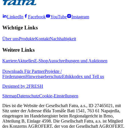
LinkedIn
Facebook
YouTube
Instagram
Wichtige Links
Über uns
Produkte
Kontakt
Nachhaltigkeit
Weitere Links
Karriere
Aktuelles
E-Shop
Ausschreibungen und Auktionen
Downloads
Für Partner
Projekte /
Förderungen
Hinweisgeberschutz
Ethikkodex und Tell us
Designed by 2FRESH
Sitemap
Datenschutz
Cookie-Einstellungen
Dies ist die Website der Gesellschaft Fatra, a.s., ID 27465021, mit
Sitz unter der Adresse třída Tomáše Bati 1541, 763 61 Napajedla,
eingetragen im Handelsregister beim Regionalgericht in Brno,
Abteilung B, Einlage 4598. Die Gesellschaft Fatra, a.s. ist Mitglied
des Konzerns AGROFERT, der von der Gesellschaft AGROFERT,