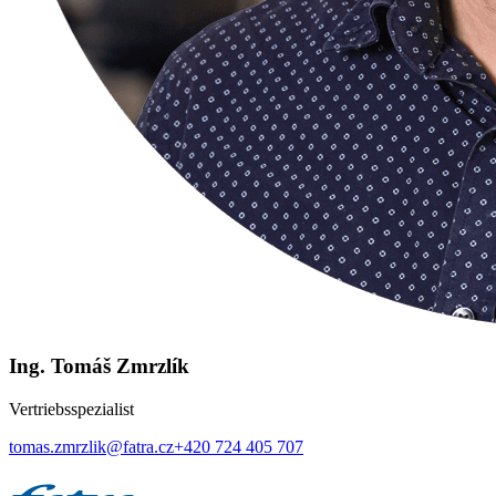
Ing. Tomáš Zmrzlík
Vertriebsspezialist
tomas.zmrzlik@fatra.cz
+420 724 405 707