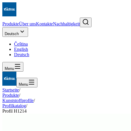
Produkte
Über uns
Kontakte
Nachhaltigkeit
Deutsch
Čeština
English
Deutsch
Menu
Menu
Startseite
/
Produkte
/
Kunststoffprofile
/
Profilkatalog
/
Profil H1214