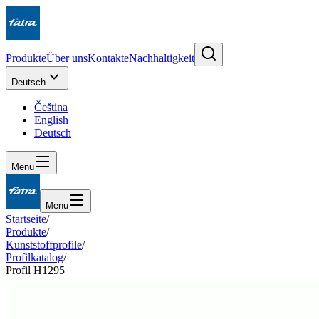
Produkte
Über uns
Kontakte
Nachhaltigkeit
Deutsch
Čeština
English
Deutsch
Menu
Menu
Startseite
/
Produkte
/
Kunststoffprofile
/
Profilkatalog
/
Profil H1295