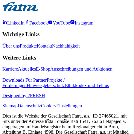
LinkedIn
Facebook
YouTube
Instagram
Wichtige Links
Über uns
Produkte
Kontakt
Nachhaltigkeit
Weitere Links
Karriere
Aktuelles
E-Shop
Ausschreibungen und Auktionen
Downloads
Für Partner
Projekte /
Förderungen
Hinweisgeberschutz
Ethikkodex und Tell us
Designed by 2FRESH
Sitemap
Datenschutz
Cookie-Einstellungen
Dies ist die Website der Gesellschaft Fatra, a.s., ID 27465021, mit
Sitz unter der Adresse třída Tomáše Bati 1541, 763 61 Napajedla,
eingetragen im Handelsregister beim Regionalgericht in Brno,
Abteilung B, Einlage 4598. Die Gesellschaft Fatra, a.s. ist Mitglied