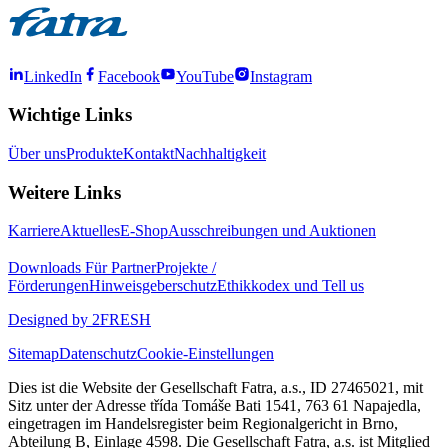
LinkedIn
Facebook
YouTube
Instagram
Wichtige Links
Über uns
Produkte
Kontakt
Nachhaltigkeit
Weitere Links
Karriere
Aktuelles
E-Shop
Ausschreibungen und Auktionen
Downloads
Für Partner
Projekte /
Förderungen
Hinweisgeberschutz
Ethikkodex und Tell us
Designed by 2FRESH
Sitemap
Datenschutz
Cookie-Einstellungen
Dies ist die Website der Gesellschaft Fatra, a.s., ID 27465021, mit
Sitz unter der Adresse třída Tomáše Bati 1541, 763 61 Napajedla,
eingetragen im Handelsregister beim Regionalgericht in Brno,
Abteilung B, Einlage 4598. Die Gesellschaft Fatra, a.s. ist Mitglied