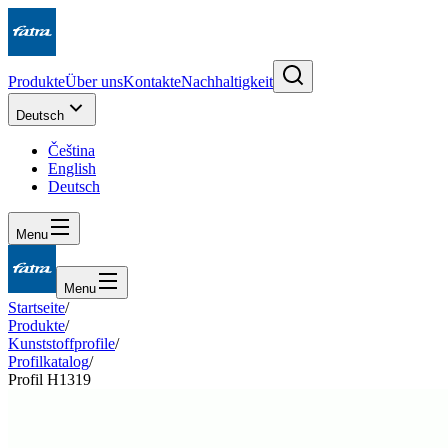
Produkte
Über uns
Kontakte
Nachhaltigkeit
Deutsch
Čeština
English
Deutsch
Menu
Menu
Startseite
/
Produkte
/
Kunststoffprofile
/
Profilkatalog
/
Profil H1319