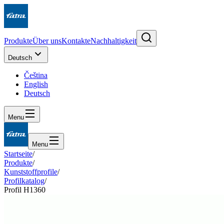
Produkte
Über uns
Kontakte
Nachhaltigkeit
Deutsch
Čeština
English
Deutsch
Menu
Menu
Startseite
/
Produkte
/
Kunststoffprofile
/
Profilkatalog
/
Profil H1360