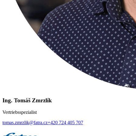
Ing. Tomáš Zmrzlík
Vertriebsspezialist
tomas.zmrzlik@fatra.cz
+420 724 405 707