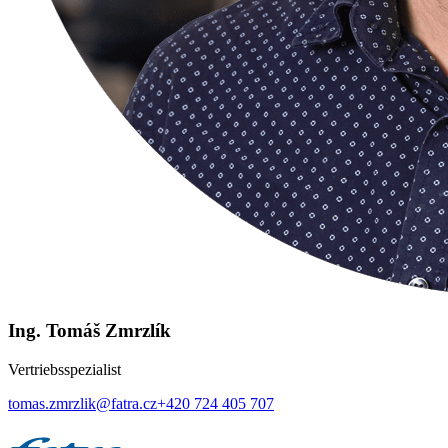
Ing. Tomáš Zmrzlík
Vertriebsspezialist
tomas.zmrzlik@fatra.cz
+420 724 405 707