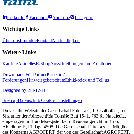
LinkedIn
Facebook
YouTube
Instagram
Wichtige Links
Über uns
Produkte
Kontakt
Nachhaltigkeit
Weitere Links
Karriere
Aktuelles
E-Shop
Ausschreibungen und Auktionen
Downloads
Für Partner
Projekte /
Förderungen
Hinweisgeberschutz
Ethikkodex und Tell us
Designed by 2FRESH
Sitemap
Datenschutz
Cookie-Einstellungen
Dies ist die Website der Gesellschaft Fatra, a.s., ID 27465021, mit
Sitz unter der Adresse třída Tomáše Bati 1541, 763 61 Napajedla,
eingetragen im Handelsregister beim Regionalgericht in Brno,
Abteilung B, Einlage 4598. Die Gesellschaft Fatra, a.s. ist Mitglied
des Konzerns AGROFERT, der von der Gesellschaft AGROFERT,