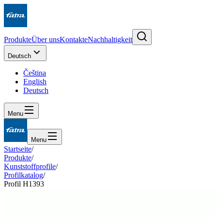
Produkte
Über uns
Kontakte
Nachhaltigkeit
Deutsch
Čeština
English
Deutsch
Menu
Menu
Startseite
/
Produkte
/
Kunststoffprofile
/
Profilkatalog
/
Profil H1393