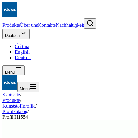
Produkte
Über uns
Kontakte
Nachhaltigkeit
Deutsch
Čeština
English
Deutsch
Menu
Menu
Startseite
/
Produkte
/
Kunststoffprofile
/
Profilkatalog
/
Profil H1554