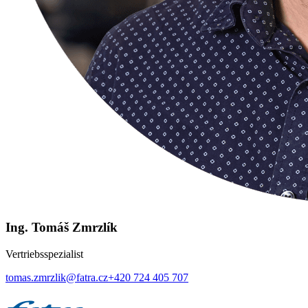
Ing. Tomáš Zmrzlík
Vertriebsspezialist
tomas.zmrzlik@fatra.cz
+420 724 405 707