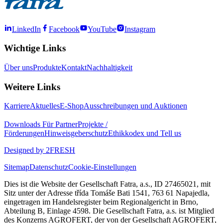
LinkedIn
Facebook
YouTube
Instagram
Wichtige Links
Über uns
Produkte
Kontakt
Nachhaltigkeit
Weitere Links
Karriere
Aktuelles
E-Shop
Ausschreibungen und Auktionen
Downloads
Für Partner
Projekte /
Förderungen
Hinweisgeberschutz
Ethikkodex und Tell us
Designed by 2FRESH
Sitemap
Datenschutz
Cookie-Einstellungen
Dies ist die Website der Gesellschaft Fatra, a.s., ID 27465021, mit
Sitz unter der Adresse třída Tomáše Bati 1541, 763 61 Napajedla,
eingetragen im Handelsregister beim Regionalgericht in Brno,
Abteilung B, Einlage 4598. Die Gesellschaft Fatra, a.s. ist Mitglied
des Konzerns AGROFERT, der von der Gesellschaft AGROFERT,