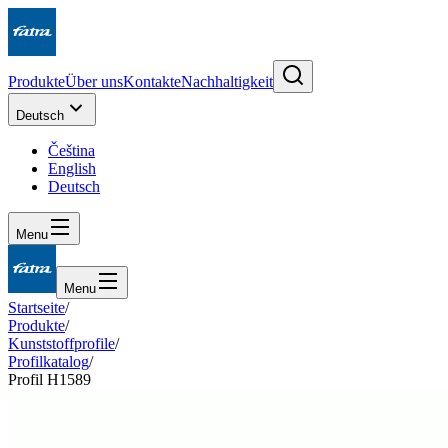
Produkte
Über uns
Kontakte
Nachhaltigkeit
Deutsch
Čeština
English
Deutsch
Menu
Menu
Startseite
/
Produkte
/
Kunststoffprofile
/
Profilkatalog
/
Profil H1589