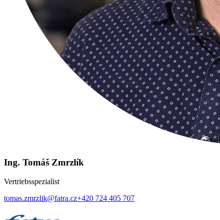
Ing. Tomáš Zmrzlík
Vertriebsspezialist
tomas.zmrzlik@fatra.cz
+420 724 405 707