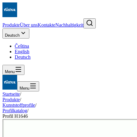
Produkte
Über uns
Kontakte
Nachhaltigkeit
Deutsch
Čeština
English
Deutsch
Menu
Menu
Startseite
/
Produkte
/
Kunststoffprofile
/
Profilkatalog
/
Profil H1646