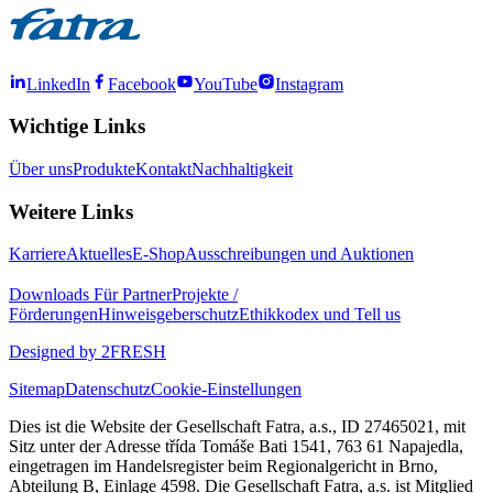
LinkedIn
Facebook
YouTube
Instagram
Wichtige Links
Über uns
Produkte
Kontakt
Nachhaltigkeit
Weitere Links
Karriere
Aktuelles
E-Shop
Ausschreibungen und Auktionen
Downloads
Für Partner
Projekte /
Förderungen
Hinweisgeberschutz
Ethikkodex und Tell us
Designed by 2FRESH
Sitemap
Datenschutz
Cookie-Einstellungen
Dies ist die Website der Gesellschaft Fatra, a.s., ID 27465021, mit
Sitz unter der Adresse třída Tomáše Bati 1541, 763 61 Napajedla,
eingetragen im Handelsregister beim Regionalgericht in Brno,
Abteilung B, Einlage 4598. Die Gesellschaft Fatra, a.s. ist Mitglied