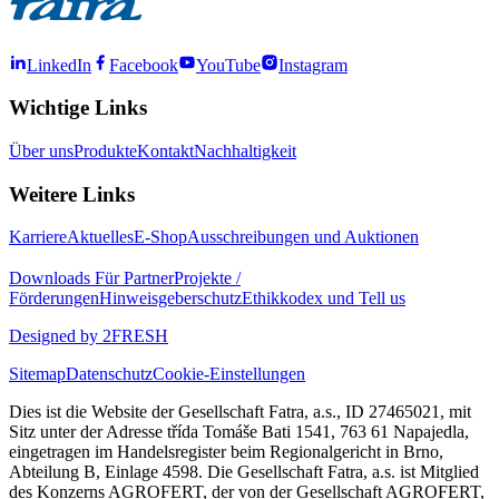
LinkedIn
Facebook
YouTube
Instagram
Wichtige Links
Über uns
Produkte
Kontakt
Nachhaltigkeit
Weitere Links
Karriere
Aktuelles
E-Shop
Ausschreibungen und Auktionen
Downloads
Für Partner
Projekte /
Förderungen
Hinweisgeberschutz
Ethikkodex und Tell us
Designed by 2FRESH
Sitemap
Datenschutz
Cookie-Einstellungen
Dies ist die Website der Gesellschaft Fatra, a.s., ID 27465021, mit
Sitz unter der Adresse třída Tomáše Bati 1541, 763 61 Napajedla,
eingetragen im Handelsregister beim Regionalgericht in Brno,
Abteilung B, Einlage 4598. Die Gesellschaft Fatra, a.s. ist Mitglied
des Konzerns AGROFERT, der von der Gesellschaft AGROFERT,