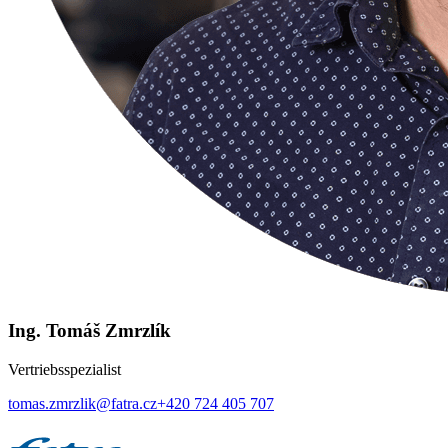
Ing. Tomáš Zmrzlík
Vertriebsspezialist
tomas.zmrzlik@fatra.cz
+420 724 405 707