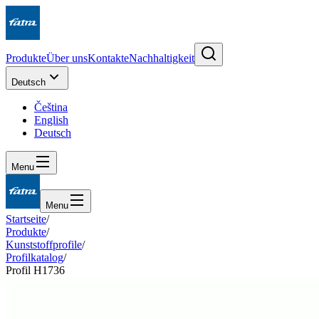
Produkte
Über uns
Kontakte
Nachhaltigkeit
Deutsch
Čeština
English
Deutsch
Menu
Menu
Startseite
/
Produkte
/
Kunststoffprofile
/
Profilkatalog
/
Profil H1736