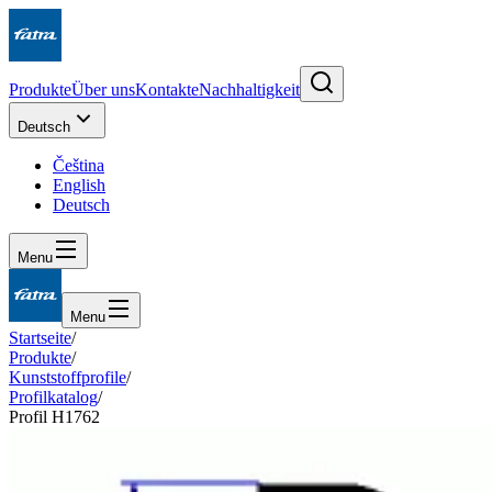
Produkte
Über uns
Kontakte
Nachhaltigkeit
Deutsch
Čeština
English
Deutsch
Menu
Menu
Startseite
/
Produkte
/
Kunststoffprofile
/
Profilkatalog
/
Profil H1762