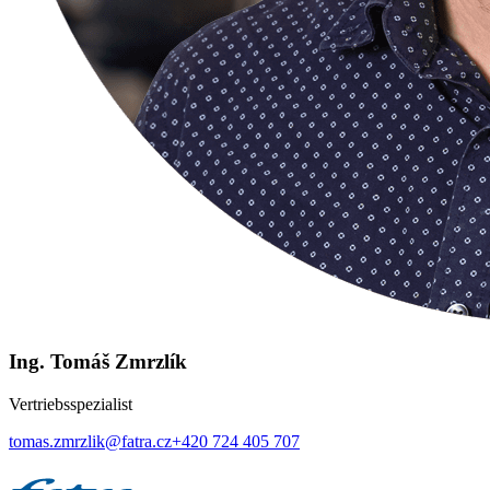
Ing. Tomáš Zmrzlík
Vertriebsspezialist
tomas.zmrzlik@fatra.cz
+420 724 405 707