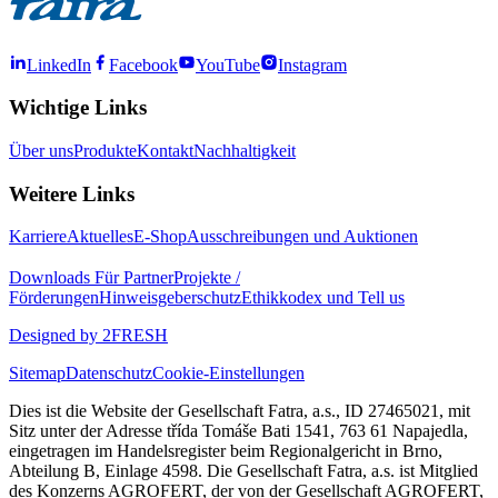
LinkedIn
Facebook
YouTube
Instagram
Wichtige Links
Über uns
Produkte
Kontakt
Nachhaltigkeit
Weitere Links
Karriere
Aktuelles
E-Shop
Ausschreibungen und Auktionen
Downloads
Für Partner
Projekte /
Förderungen
Hinweisgeberschutz
Ethikkodex und Tell us
Designed by 2FRESH
Sitemap
Datenschutz
Cookie-Einstellungen
Dies ist die Website der Gesellschaft Fatra, a.s., ID 27465021, mit
Sitz unter der Adresse třída Tomáše Bati 1541, 763 61 Napajedla,
eingetragen im Handelsregister beim Regionalgericht in Brno,
Abteilung B, Einlage 4598. Die Gesellschaft Fatra, a.s. ist Mitglied
des Konzerns AGROFERT, der von der Gesellschaft AGROFERT,