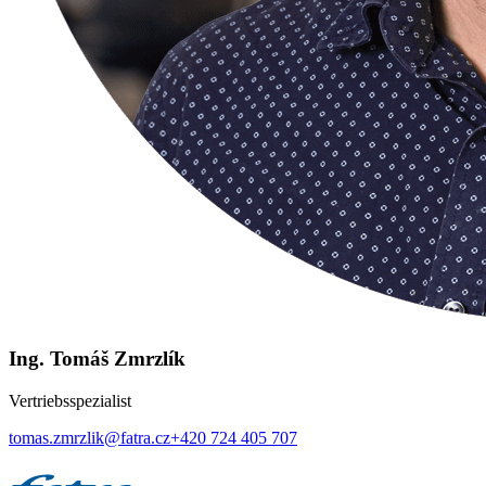
Ing. Tomáš Zmrzlík
Vertriebsspezialist
tomas.zmrzlik@fatra.cz
+420 724 405 707