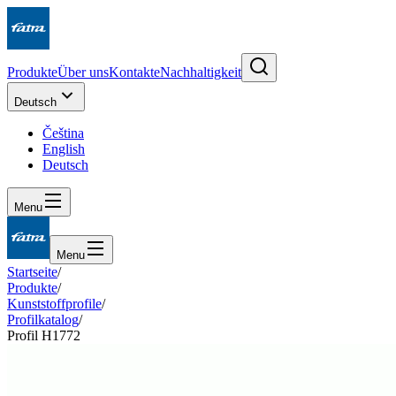
Produkte
Über uns
Kontakte
Nachhaltigkeit
Deutsch
Čeština
English
Deutsch
Menu
Menu
Startseite
/
Produkte
/
Kunststoffprofile
/
Profilkatalog
/
Profil H1772