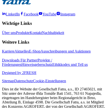
LinkedIn
Facebook
YouTube
Instagram
Wichtige Links
Über uns
Produkte
Kontakt
Nachhaltigkeit
Weitere Links
Karriere
Aktuelles
E-Shop
Ausschreibungen und Auktionen
Downloads
Für Partner
Projekte /
Förderungen
Hinweisgeberschutz
Ethikkodex und Tell us
Designed by 2FRESH
Sitemap
Datenschutz
Cookie-Einstellungen
Dies ist die Website der Gesellschaft Fatra, a.s., ID 27465021, mit
Sitz unter der Adresse třída Tomáše Bati 1541, 763 61 Napajedla,
eingetragen im Handelsregister beim Regionalgericht in Brno,
Abteilung B, Einlage 4598. Die Gesellschaft Fatra, a.s. ist Mitglied
des Konzerns AGROFERT, der von der Gesellschaft AGROFERT,