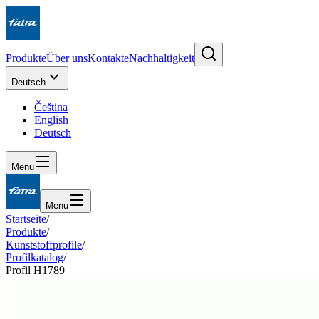
Produkte
Über uns
Kontakte
Nachhaltigkeit
Deutsch
Čeština
English
Deutsch
Menu
Menu
Startseite
/
Produkte
/
Kunststoffprofile
/
Profilkatalog
/
Profil H1789