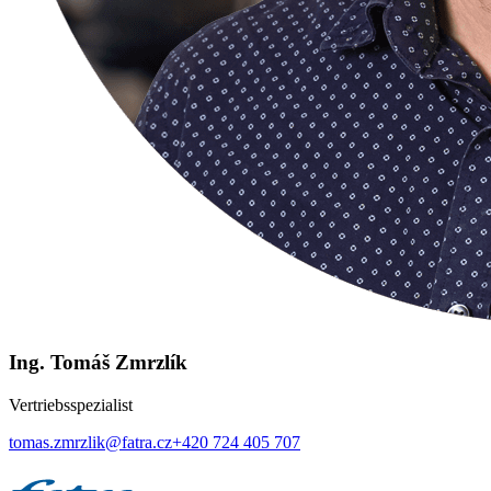
Ing. Tomáš Zmrzlík
Vertriebsspezialist
tomas.zmrzlik@fatra.cz
+420 724 405 707