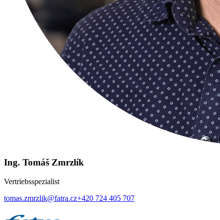
Ing. Tomáš Zmrzlík
Vertriebsspezialist
tomas.zmrzlik@fatra.cz
+420 724 405 707