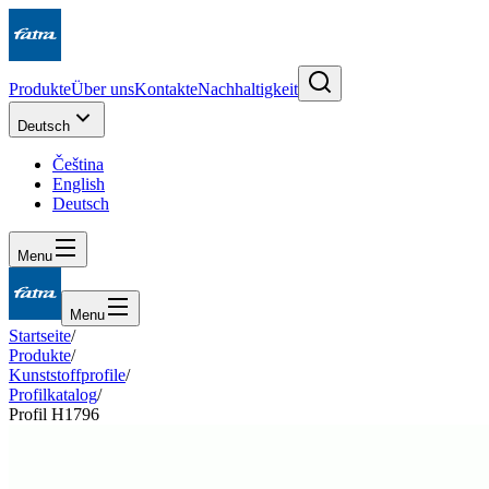
Produkte
Über uns
Kontakte
Nachhaltigkeit
Deutsch
Čeština
English
Deutsch
Menu
Menu
Startseite
/
Produkte
/
Kunststoffprofile
/
Profilkatalog
/
Profil H1796