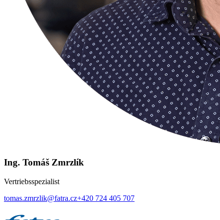
Ing. Tomáš Zmrzlík
Vertriebsspezialist
tomas.zmrzlik@fatra.cz
+420 724 405 707