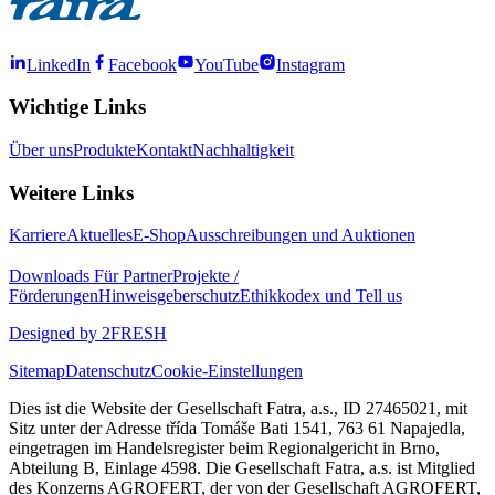
LinkedIn
Facebook
YouTube
Instagram
Wichtige Links
Über uns
Produkte
Kontakt
Nachhaltigkeit
Weitere Links
Karriere
Aktuelles
E-Shop
Ausschreibungen und Auktionen
Downloads
Für Partner
Projekte /
Förderungen
Hinweisgeberschutz
Ethikkodex und Tell us
Designed by 2FRESH
Sitemap
Datenschutz
Cookie-Einstellungen
Dies ist die Website der Gesellschaft Fatra, a.s., ID 27465021, mit
Sitz unter der Adresse třída Tomáše Bati 1541, 763 61 Napajedla,
eingetragen im Handelsregister beim Regionalgericht in Brno,
Abteilung B, Einlage 4598. Die Gesellschaft Fatra, a.s. ist Mitglied
des Konzerns AGROFERT, der von der Gesellschaft AGROFERT,