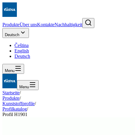
Produkte
Über uns
Kontakte
Nachhaltigkeit
Deutsch
Čeština
English
Deutsch
Menu
Menu
Startseite
/
Produkte
/
Kunststoffprofile
/
Profilkatalog
/
Profil H1901