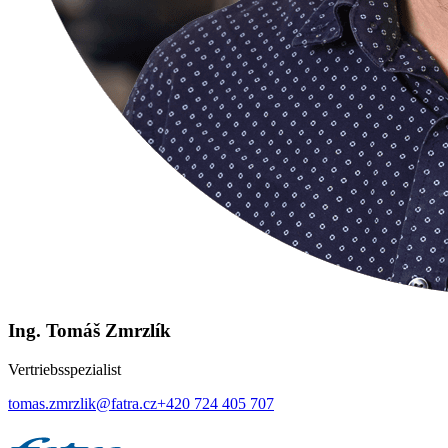
Ing. Tomáš Zmrzlík
Vertriebsspezialist
tomas.zmrzlik@fatra.cz
+420 724 405 707