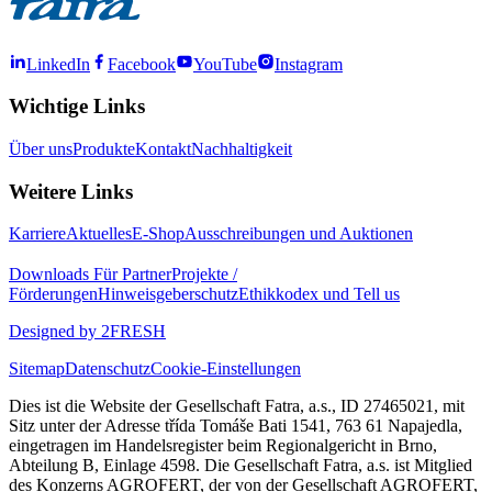
LinkedIn
Facebook
YouTube
Instagram
Wichtige Links
Über uns
Produkte
Kontakt
Nachhaltigkeit
Weitere Links
Karriere
Aktuelles
E-Shop
Ausschreibungen und Auktionen
Downloads
Für Partner
Projekte /
Förderungen
Hinweisgeberschutz
Ethikkodex und Tell us
Designed by 2FRESH
Sitemap
Datenschutz
Cookie-Einstellungen
Dies ist die Website der Gesellschaft Fatra, a.s., ID 27465021, mit
Sitz unter der Adresse třída Tomáše Bati 1541, 763 61 Napajedla,
eingetragen im Handelsregister beim Regionalgericht in Brno,
Abteilung B, Einlage 4598. Die Gesellschaft Fatra, a.s. ist Mitglied
des Konzerns AGROFERT, der von der Gesellschaft AGROFERT,