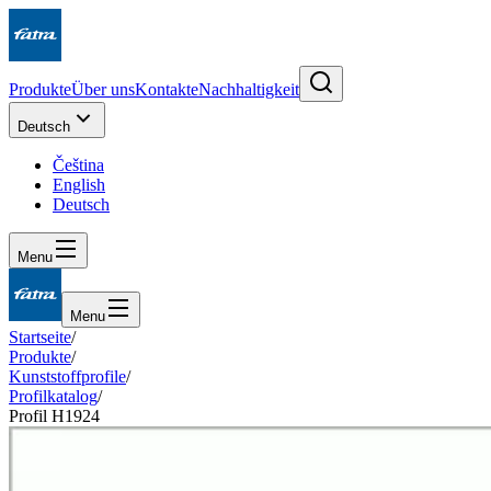
Produkte
Über uns
Kontakte
Nachhaltigkeit
Deutsch
Čeština
English
Deutsch
Menu
Menu
Startseite
/
Produkte
/
Kunststoffprofile
/
Profilkatalog
/
Profil H1924