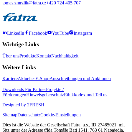
tomas.zmrzlik@fatra.cz
+420 724 405 707
LinkedIn
Facebook
YouTube
Instagram
Wichtige Links
Über uns
Produkte
Kontakt
Nachhaltigkeit
Weitere Links
Karriere
Aktuelles
E-Shop
Ausschreibungen und Auktionen
Downloads
Für Partner
Projekte /
Förderungen
Hinweisgeberschutz
Ethikkodex und Tell us
Designed by 2FRESH
Sitemap
Datenschutz
Cookie-Einstellungen
Dies ist die Website der Gesellschaft Fatra, a.s., ID 27465021, mit
Sitz unter der Adresse třída Tomáše Bati 1541, 763 61 Napajedla,