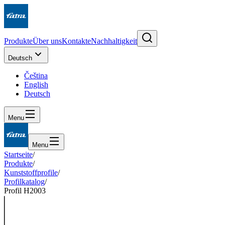
Produkte
Über uns
Kontakte
Nachhaltigkeit
Deutsch
Čeština
English
Deutsch
Menu
Menu
Startseite
/
Produkte
/
Kunststoffprofile
/
Profilkatalog
/
Profil H2003