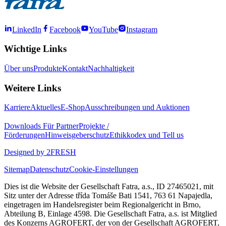
LinkedIn
Facebook
YouTube
Instagram
Wichtige Links
Über uns
Produkte
Kontakt
Nachhaltigkeit
Weitere Links
Karriere
Aktuelles
E-Shop
Ausschreibungen und Auktionen
Downloads
Für Partner
Projekte /
Förderungen
Hinweisgeberschutz
Ethikkodex und Tell us
Designed by 2FRESH
Sitemap
Datenschutz
Cookie-Einstellungen
Dies ist die Website der Gesellschaft Fatra, a.s., ID 27465021, mit
Sitz unter der Adresse třída Tomáše Bati 1541, 763 61 Napajedla,
eingetragen im Handelsregister beim Regionalgericht in Brno,
Abteilung B, Einlage 4598. Die Gesellschaft Fatra, a.s. ist Mitglied
des Konzerns AGROFERT, der von der Gesellschaft AGROFERT,