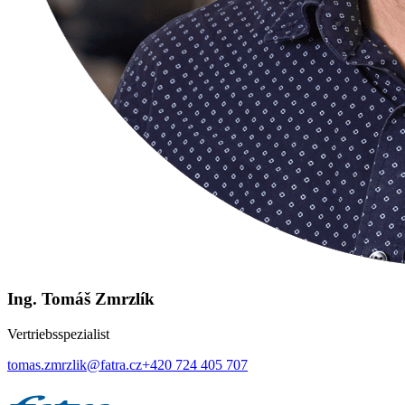
Ing. Tomáš Zmrzlík
Vertriebsspezialist
tomas.zmrzlik@fatra.cz
+420 724 405 707