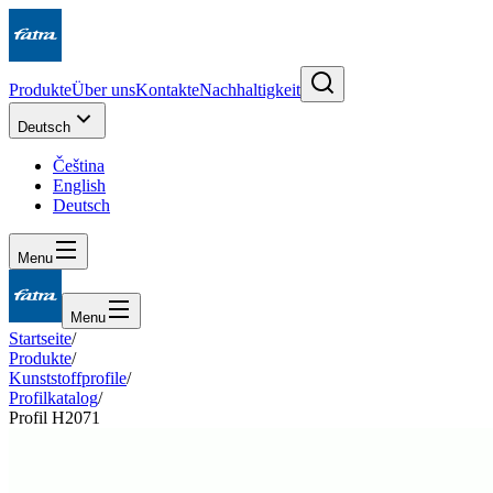
Produkte
Über uns
Kontakte
Nachhaltigkeit
Deutsch
Čeština
English
Deutsch
Menu
Menu
Startseite
/
Produkte
/
Kunststoffprofile
/
Profilkatalog
/
Profil H2071