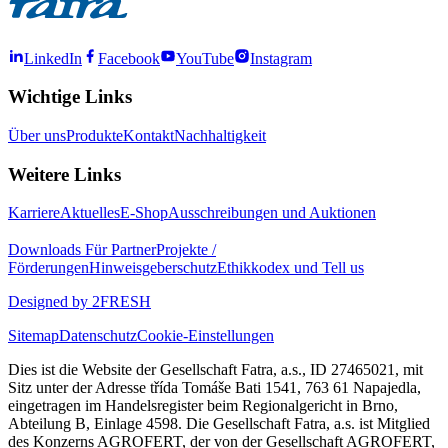
LinkedIn
Facebook
YouTube
Instagram
Wichtige Links
Über uns
Produkte
Kontakt
Nachhaltigkeit
Weitere Links
Karriere
Aktuelles
E-Shop
Ausschreibungen und Auktionen
Downloads
Für Partner
Projekte /
Förderungen
Hinweisgeberschutz
Ethikkodex und Tell us
Designed by 2FRESH
Sitemap
Datenschutz
Cookie-Einstellungen
Dies ist die Website der Gesellschaft Fatra, a.s., ID 27465021, mit
Sitz unter der Adresse třída Tomáše Bati 1541, 763 61 Napajedla,
eingetragen im Handelsregister beim Regionalgericht in Brno,
Abteilung B, Einlage 4598. Die Gesellschaft Fatra, a.s. ist Mitglied
des Konzerns AGROFERT, der von der Gesellschaft AGROFERT,