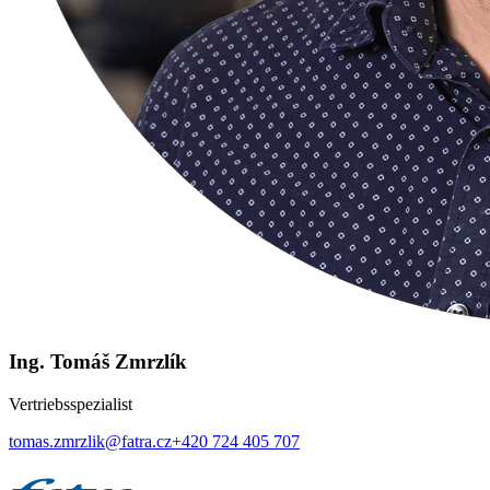
Ing. Tomáš Zmrzlík
Vertriebsspezialist
tomas.zmrzlik@fatra.cz
+420 724 405 707