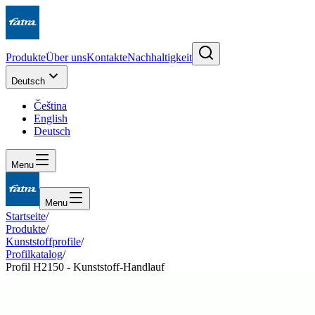
Produkte
Über uns
Kontakte
Nachhaltigkeit
Deutsch
Čeština
English
Deutsch
Menu
Menu
Startseite
/
Produkte
/
Kunststoffprofile
/
Profilkatalog
/
Profil H2150 - Kunststoff-Handlauf