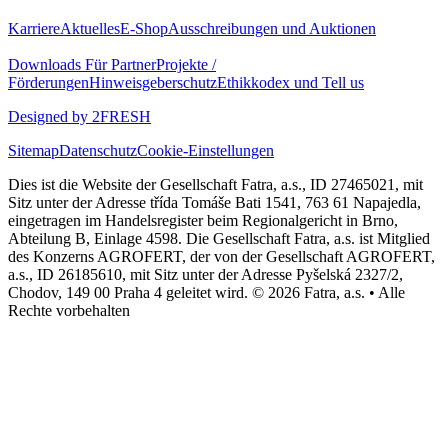
Karriere
Aktuelles
E-Shop
Ausschreibungen und Auktionen
Downloads
Für Partner
Projekte /
Förderungen
Hinweisgeberschutz
Ethikkodex und Tell us
Designed by 2FRESH
Sitemap
Datenschutz
Cookie-Einstellungen
Dies ist die Website der Gesellschaft Fatra, a.s., ID 27465021, mit
Sitz unter der Adresse třída Tomáše Bati 1541, 763 61 Napajedla,
eingetragen im Handelsregister beim Regionalgericht in Brno,
Abteilung B, Einlage 4598. Die Gesellschaft Fatra, a.s. ist Mitglied
des Konzerns AGROFERT, der von der Gesellschaft AGROFERT,
a.s., ID 26185610, mit Sitz unter der Adresse Pyšelská 2327/2,
Chodov, 149 00 Praha 4 geleitet wird. © 2026 Fatra, a.s. • Alle
Rechte vorbehalten