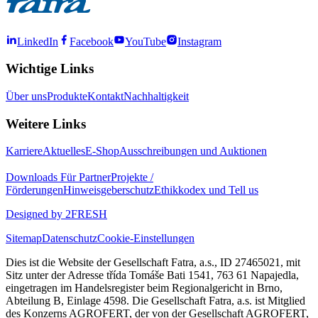
LinkedIn
Facebook
YouTube
Instagram
Wichtige Links
Über uns
Produkte
Kontakt
Nachhaltigkeit
Weitere Links
Karriere
Aktuelles
E-Shop
Ausschreibungen und Auktionen
Downloads
Für Partner
Projekte /
Förderungen
Hinweisgeberschutz
Ethikkodex und Tell us
Designed by 2FRESH
Sitemap
Datenschutz
Cookie-Einstellungen
Dies ist die Website der Gesellschaft Fatra, a.s., ID 27465021, mit
Sitz unter der Adresse třída Tomáše Bati 1541, 763 61 Napajedla,
eingetragen im Handelsregister beim Regionalgericht in Brno,
Abteilung B, Einlage 4598. Die Gesellschaft Fatra, a.s. ist Mitglied
des Konzerns AGROFERT, der von der Gesellschaft AGROFERT,