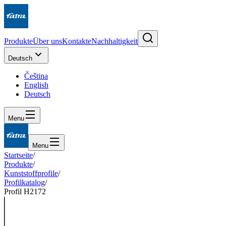
Produkte
Über uns
Kontakte
Nachhaltigkeit
Deutsch
Čeština
English
Deutsch
Menu
Menu
Startseite
/
Produkte
/
Kunststoffprofile
/
Profilkatalog
/
Profil H2172