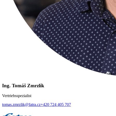
Ing. Tomáš Zmrzlík
Vertriebsspezialist
tomas.zmrzlik@fatra.cz
+420 724 405 707