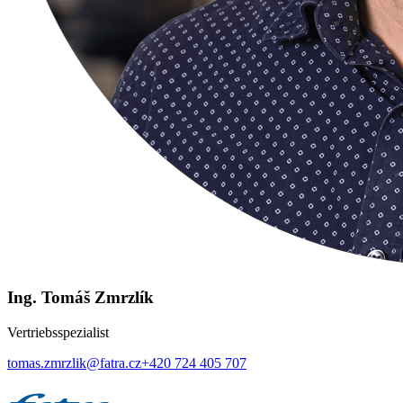
Ing. Tomáš Zmrzlík
Vertriebsspezialist
tomas.zmrzlik@fatra.cz
+420 724 405 707