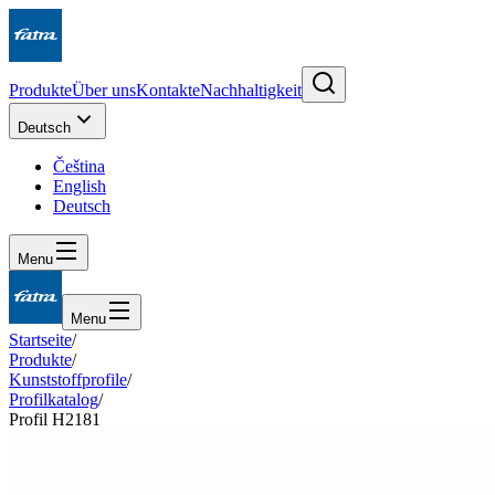
Produkte
Über uns
Kontakte
Nachhaltigkeit
Deutsch
Čeština
English
Deutsch
Menu
Menu
Startseite
/
Produkte
/
Kunststoffprofile
/
Profilkatalog
/
Profil H2181