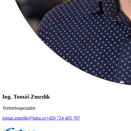
Ing. Tomáš Zmrzlík
Vertriebsspezialist
tomas.zmrzlik@fatra.cz
+420 724 405 707