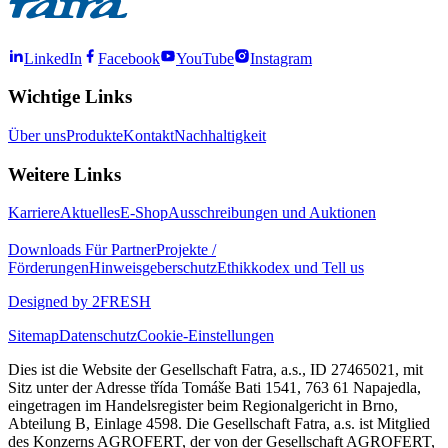
LinkedIn
Facebook
YouTube
Instagram
Wichtige Links
Über uns
Produkte
Kontakt
Nachhaltigkeit
Weitere Links
Karriere
Aktuelles
E-Shop
Ausschreibungen und Auktionen
Downloads
Für Partner
Projekte /
Förderungen
Hinweisgeberschutz
Ethikkodex und Tell us
Designed by 2FRESH
Sitemap
Datenschutz
Cookie-Einstellungen
Dies ist die Website der Gesellschaft Fatra, a.s., ID 27465021, mit
Sitz unter der Adresse třída Tomáše Bati 1541, 763 61 Napajedla,
eingetragen im Handelsregister beim Regionalgericht in Brno,
Abteilung B, Einlage 4598. Die Gesellschaft Fatra, a.s. ist Mitglied
des Konzerns AGROFERT, der von der Gesellschaft AGROFERT,