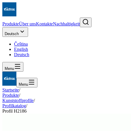
Produkte
Über uns
Kontakte
Nachhaltigkeit
Deutsch
Čeština
English
Deutsch
Menu
Menu
Startseite
/
Produkte
/
Kunststoffprofile
/
Profilkatalog
/
Profil H2186