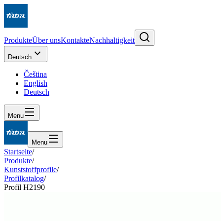
Produkte
Über uns
Kontakte
Nachhaltigkeit
Deutsch
Čeština
English
Deutsch
Menu
Menu
Startseite
/
Produkte
/
Kunststoffprofile
/
Profilkatalog
/
Profil H2190