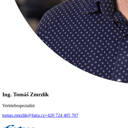
Ing. Tomáš Zmrzlík
Vertriebsspezialist
tomas.zmrzlik@fatra.cz
+420 724 405 707