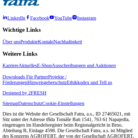
LinkedIn
Facebook
YouTube
Instagram
Wichtige Links
Über uns
Produkte
Kontakt
Nachhaltigkeit
Weitere Links
Karriere
Aktuelles
E-Shop
Ausschreibungen und Auktionen
Downloads
Für Partner
Projekte /
Förderungen
Hinweisgeberschutz
Ethikkodex und Tell us
Designed by 2FRESH
Sitemap
Datenschutz
Cookie-Einstellungen
Dies ist die Website der Gesellschaft Fatra, a.s., ID 27465021, mit
Sitz unter der Adresse třída Tomáše Bati 1541, 763 61 Napajedla,
eingetragen im Handelsregister beim Regionalgericht in Brno,
Abteilung B, Einlage 4598. Die Gesellschaft Fatra, a.s. ist Mitglied
des Konzerns AGROFERT, der von der Gesellschaft AGROFERT,