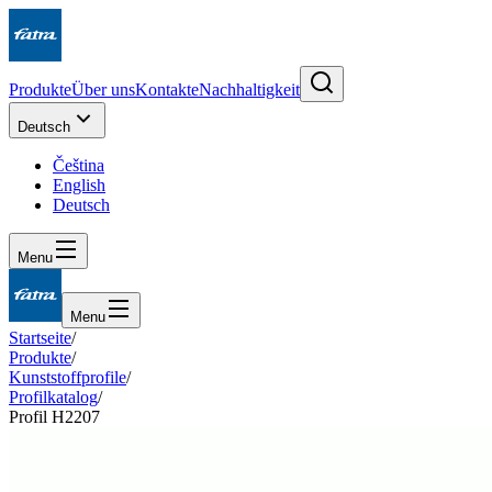
Produkte
Über uns
Kontakte
Nachhaltigkeit
Deutsch
Čeština
English
Deutsch
Menu
Menu
Startseite
/
Produkte
/
Kunststoffprofile
/
Profilkatalog
/
Profil H2207