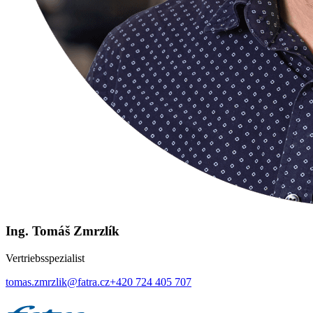
Ing. Tomáš Zmrzlík
Vertriebsspezialist
tomas.zmrzlik@fatra.cz
+420 724 405 707