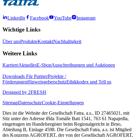
LinkedIn
Facebook
YouTube
Instagram
Wichtige Links
Über uns
Produkte
Kontakt
Nachhaltigkeit
Weitere Links
Karriere
Aktuelles
E-Shop
Ausschreibungen und Auktionen
Downloads
Für Partner
Projekte /
Förderungen
Hinweisgeberschutz
Ethikkodex und Tell us
Designed by 2FRESH
Sitemap
Datenschutz
Cookie-Einstellungen
Dies ist die Website der Gesellschaft Fatra, a.s., ID 27465021, mit
Sitz unter der Adresse třída Tomáše Bati 1541, 763 61 Napajedla,
eingetragen im Handelsregister beim Regionalgericht in Brno,
Abteilung B, Einlage 4598. Die Gesellschaft Fatra, a.s. ist Mitglied
des Konzerns AGROFERT, der von der Gesellschaft AGROFERT,