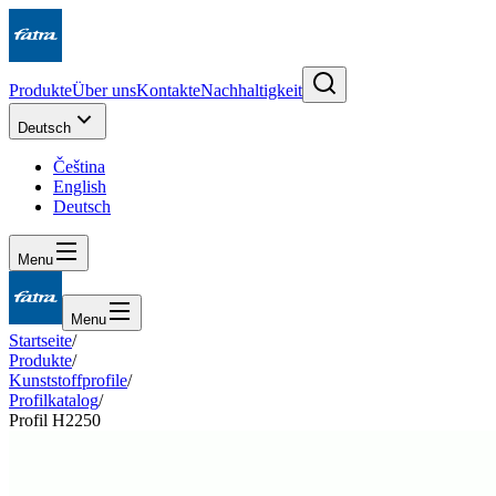
Produkte
Über uns
Kontakte
Nachhaltigkeit
Deutsch
Čeština
English
Deutsch
Menu
Menu
Startseite
/
Produkte
/
Kunststoffprofile
/
Profilkatalog
/
Profil H2250