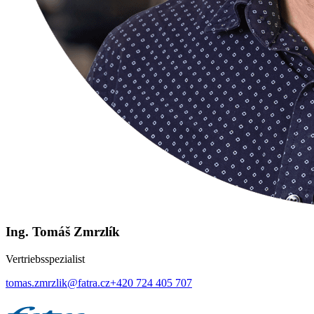
Ing. Tomáš Zmrzlík
Vertriebsspezialist
tomas.zmrzlik@fatra.cz
+420 724 405 707