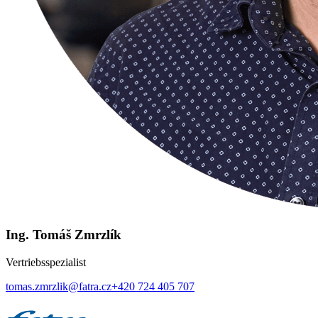
Ing. Tomáš Zmrzlík
Vertriebsspezialist
tomas.zmrzlik@fatra.cz
+420 724 405 707