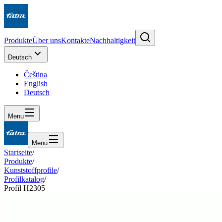
Produkte
Über uns
Kontakte
Nachhaltigkeit
Deutsch
Čeština
English
Deutsch
Menu
Menu
Startseite
/
Produkte
/
Kunststoffprofile
/
Profilkatalog
/
Profil H2305