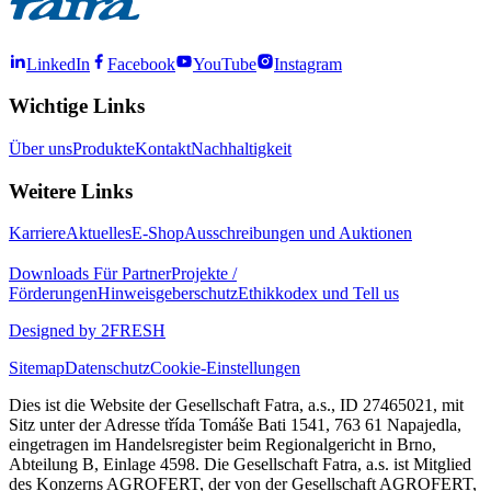
LinkedIn
Facebook
YouTube
Instagram
Wichtige Links
Über uns
Produkte
Kontakt
Nachhaltigkeit
Weitere Links
Karriere
Aktuelles
E-Shop
Ausschreibungen und Auktionen
Downloads
Für Partner
Projekte /
Förderungen
Hinweisgeberschutz
Ethikkodex und Tell us
Designed by 2FRESH
Sitemap
Datenschutz
Cookie-Einstellungen
Dies ist die Website der Gesellschaft Fatra, a.s., ID 27465021, mit
Sitz unter der Adresse třída Tomáše Bati 1541, 763 61 Napajedla,
eingetragen im Handelsregister beim Regionalgericht in Brno,
Abteilung B, Einlage 4598. Die Gesellschaft Fatra, a.s. ist Mitglied
des Konzerns AGROFERT, der von der Gesellschaft AGROFERT,