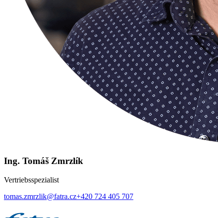
Ing. Tomáš Zmrzlík
Vertriebsspezialist
tomas.zmrzlik@fatra.cz
+420 724 405 707