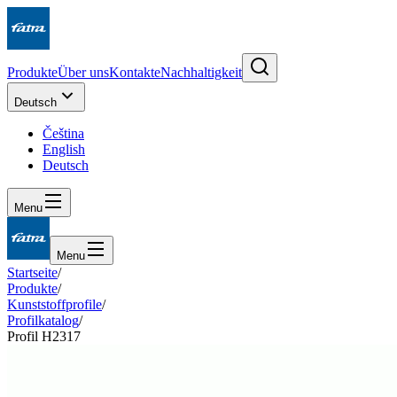
Produkte
Über uns
Kontakte
Nachhaltigkeit
Deutsch
Čeština
English
Deutsch
Menu
Menu
Startseite
/
Produkte
/
Kunststoffprofile
/
Profilkatalog
/
Profil H2317