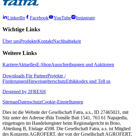
LinkedIn
Facebook
YouTube
Instagram
Wichtige Links
Über uns
Produkte
Kontakt
Nachhaltigkeit
Weitere Links
Karriere
Aktuelles
E-Shop
Ausschreibungen und Auktionen
Downloads
Für Partner
Projekte /
Förderungen
Hinweisgeberschutz
Ethikkodex und Tell us
Designed by 2FRESH
Sitemap
Datenschutz
Cookie-Einstellungen
Dies ist die Website der Gesellschaft Fatra, a.s., ID 27465021, mit
Sitz unter der Adresse třída Tomáše Bati 1541, 763 61 Napajedla,
eingetragen im Handelsregister beim Regionalgericht in Brno,
Abteilung B, Einlage 4598. Die Gesellschaft Fatra, a.s. ist Mitglied
des Konzerns AGROFERT, der von der Gesellschaft AGROFERT,