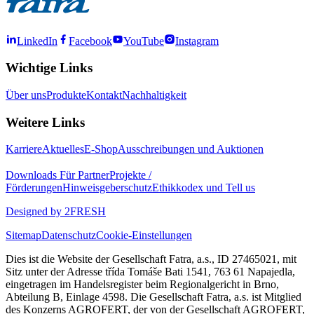
LinkedIn
Facebook
YouTube
Instagram
Wichtige Links
Über uns
Produkte
Kontakt
Nachhaltigkeit
Weitere Links
Karriere
Aktuelles
E-Shop
Ausschreibungen und Auktionen
Downloads
Für Partner
Projekte /
Förderungen
Hinweisgeberschutz
Ethikkodex und Tell us
Designed by 2FRESH
Sitemap
Datenschutz
Cookie-Einstellungen
Dies ist die Website der Gesellschaft Fatra, a.s., ID 27465021, mit
Sitz unter der Adresse třída Tomáše Bati 1541, 763 61 Napajedla,
eingetragen im Handelsregister beim Regionalgericht in Brno,
Abteilung B, Einlage 4598. Die Gesellschaft Fatra, a.s. ist Mitglied
des Konzerns AGROFERT, der von der Gesellschaft AGROFERT,