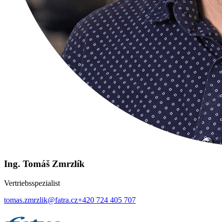
Ing. Tomáš Zmrzlík
Vertriebsspezialist
tomas.zmrzlik@fatra.cz
+420 724 405 707