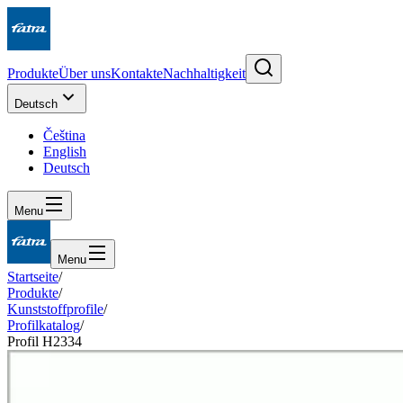
Produkte
Über uns
Kontakte
Nachhaltigkeit
Deutsch
Čeština
English
Deutsch
Menu
Menu
Startseite
/
Produkte
/
Kunststoffprofile
/
Profilkatalog
/
Profil H2334