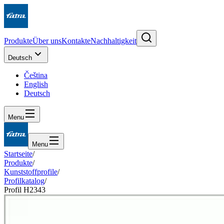
Produkte
Über uns
Kontakte
Nachhaltigkeit
Deutsch
Čeština
English
Deutsch
Menu
Menu
Startseite
/
Produkte
/
Kunststoffprofile
/
Profilkatalog
/
Profil H2343