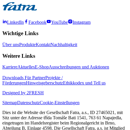
LinkedIn
Facebook
YouTube
Instagram
Wichtige Links
Über uns
Produkte
Kontakt
Nachhaltigkeit
Weitere Links
Karriere
Aktuelles
E-Shop
Ausschreibungen und Auktionen
Downloads
Für Partner
Projekte /
Förderungen
Hinweisgeberschutz
Ethikkodex und Tell us
Designed by 2FRESH
Sitemap
Datenschutz
Cookie-Einstellungen
Dies ist die Website der Gesellschaft Fatra, a.s., ID 27465021, mit
Sitz unter der Adresse třída Tomáše Bati 1541, 763 61 Napajedla,
eingetragen im Handelsregister beim Regionalgericht in Brno,
Abteilung B, Einlage 4598. Die Gesellschaft Fatra, a.s. ist Mitglied