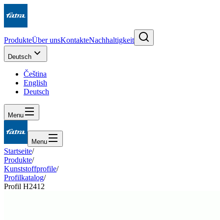
Produkte
Über uns
Kontakte
Nachhaltigkeit
Deutsch
Čeština
English
Deutsch
Menu
Menu
Startseite
/
Produkte
/
Kunststoffprofile
/
Profilkatalog
/
Profil H2412