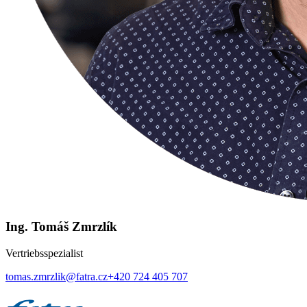
Ing. Tomáš Zmrzlík
Vertriebsspezialist
tomas.zmrzlik@fatra.cz
+420 724 405 707