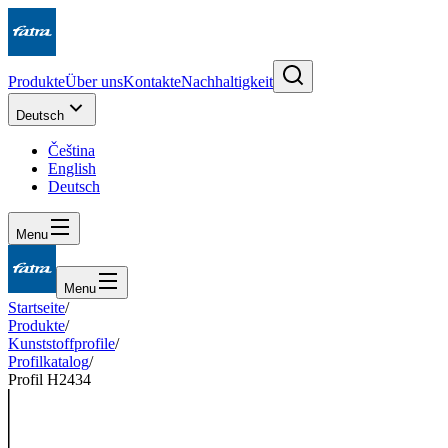
Produkte
Über uns
Kontakte
Nachhaltigkeit
Deutsch
Čeština
English
Deutsch
Menu
Menu
Startseite
/
Produkte
/
Kunststoffprofile
/
Profilkatalog
/
Profil H2434