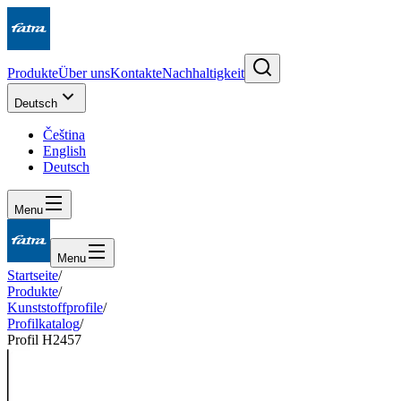
Produkte
Über uns
Kontakte
Nachhaltigkeit
Deutsch
Čeština
English
Deutsch
Menu
Menu
Startseite
/
Produkte
/
Kunststoffprofile
/
Profilkatalog
/
Profil H2457