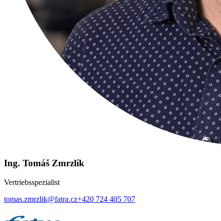
Ing. Tomáš Zmrzlík
Vertriebsspezialist
tomas.zmrzlik@fatra.cz
+420 724 405 707