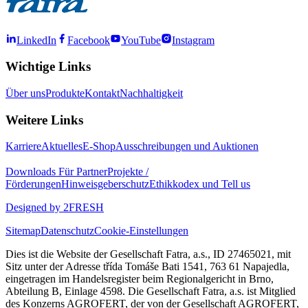
LinkedIn
Facebook
YouTube
Instagram
Wichtige Links
Über uns
Produkte
Kontakt
Nachhaltigkeit
Weitere Links
Karriere
Aktuelles
E-Shop
Ausschreibungen und Auktionen
Downloads
Für Partner
Projekte /
Förderungen
Hinweisgeberschutz
Ethikkodex und Tell us
Designed by 2FRESH
Sitemap
Datenschutz
Cookie-Einstellungen
Dies ist die Website der Gesellschaft Fatra, a.s., ID 27465021, mit
Sitz unter der Adresse třída Tomáše Bati 1541, 763 61 Napajedla,
eingetragen im Handelsregister beim Regionalgericht in Brno,
Abteilung B, Einlage 4598. Die Gesellschaft Fatra, a.s. ist Mitglied
des Konzerns AGROFERT, der von der Gesellschaft AGROFERT,