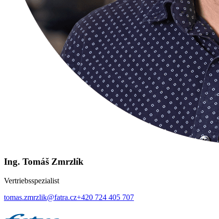
Ing. Tomáš Zmrzlík
Vertriebsspezialist
tomas.zmrzlik@fatra.cz
+420 724 405 707