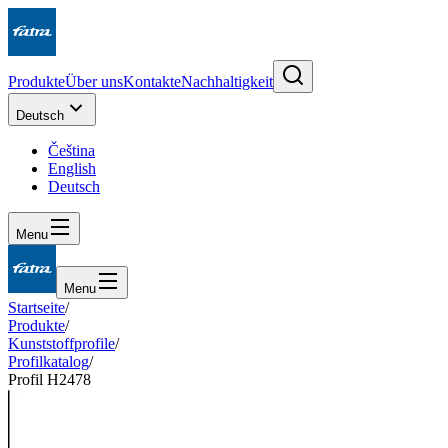
Produkte
Über uns
Kontakte
Nachhaltigkeit
Deutsch
Čeština
English
Deutsch
Menu
Menu
Startseite
/
Produkte
/
Kunststoffprofile
/
Profilkatalog
/
Profil H2478