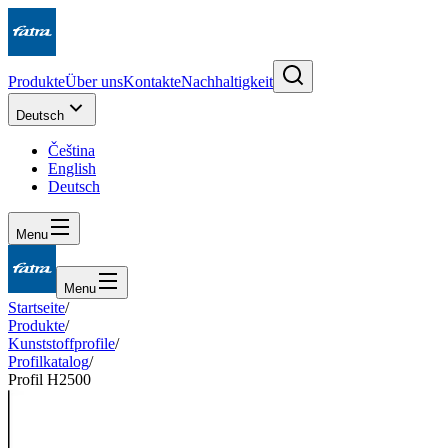
Produkte
Über uns
Kontakte
Nachhaltigkeit
Deutsch
Čeština
English
Deutsch
Menu
Menu
Startseite
/
Produkte
/
Kunststoffprofile
/
Profilkatalog
/
Profil H2500