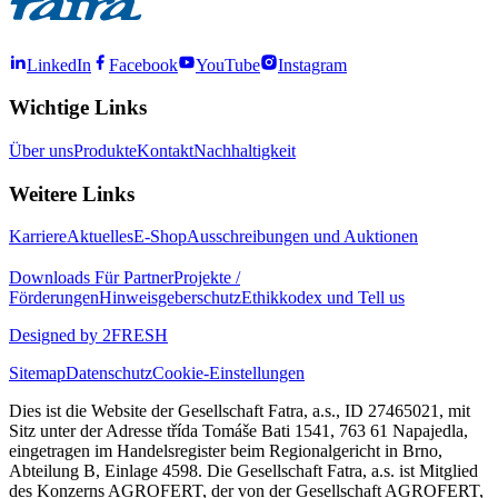
LinkedIn
Facebook
YouTube
Instagram
Wichtige Links
Über uns
Produkte
Kontakt
Nachhaltigkeit
Weitere Links
Karriere
Aktuelles
E-Shop
Ausschreibungen und Auktionen
Downloads
Für Partner
Projekte /
Förderungen
Hinweisgeberschutz
Ethikkodex und Tell us
Designed by 2FRESH
Sitemap
Datenschutz
Cookie-Einstellungen
Dies ist die Website der Gesellschaft Fatra, a.s., ID 27465021, mit
Sitz unter der Adresse třída Tomáše Bati 1541, 763 61 Napajedla,
eingetragen im Handelsregister beim Regionalgericht in Brno,
Abteilung B, Einlage 4598. Die Gesellschaft Fatra, a.s. ist Mitglied
des Konzerns AGROFERT, der von der Gesellschaft AGROFERT,