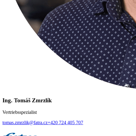
Ing. Tomáš Zmrzlík
Vertriebsspezialist
tomas.zmrzlik@fatra.cz
+420 724 405 707