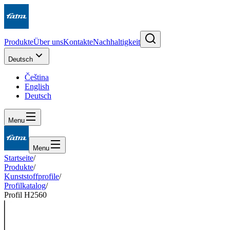
Produkte
Über uns
Kontakte
Nachhaltigkeit
Deutsch
Čeština
English
Deutsch
Menu
Menu
Startseite
/
Produkte
/
Kunststoffprofile
/
Profilkatalog
/
Profil H2560