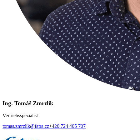
Ing. Tomáš Zmrzlík
Vertriebsspezialist
tomas.zmrzlik@fatra.cz
+420 724 405 707