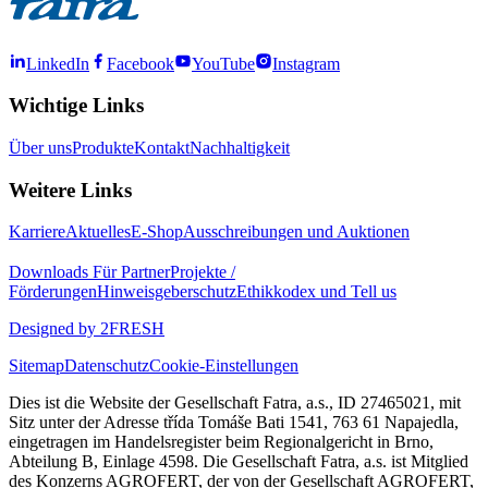
LinkedIn
Facebook
YouTube
Instagram
Wichtige Links
Über uns
Produkte
Kontakt
Nachhaltigkeit
Weitere Links
Karriere
Aktuelles
E-Shop
Ausschreibungen und Auktionen
Downloads
Für Partner
Projekte /
Förderungen
Hinweisgeberschutz
Ethikkodex und Tell us
Designed by 2FRESH
Sitemap
Datenschutz
Cookie-Einstellungen
Dies ist die Website der Gesellschaft Fatra, a.s., ID 27465021, mit
Sitz unter der Adresse třída Tomáše Bati 1541, 763 61 Napajedla,
eingetragen im Handelsregister beim Regionalgericht in Brno,
Abteilung B, Einlage 4598. Die Gesellschaft Fatra, a.s. ist Mitglied
des Konzerns AGROFERT, der von der Gesellschaft AGROFERT,