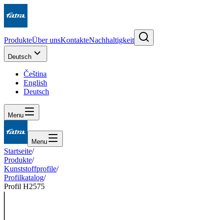
Produkte
Über uns
Kontakte
Nachhaltigkeit
Deutsch
Čeština
English
Deutsch
Menu
Menu
Startseite
/
Produkte
/
Kunststoffprofile
/
Profilkatalog
/
Profil H2575