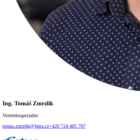
Ing. Tomáš Zmrzlík
Vertriebsspezialist
tomas.zmrzlik@fatra.cz
+420 724 405 707