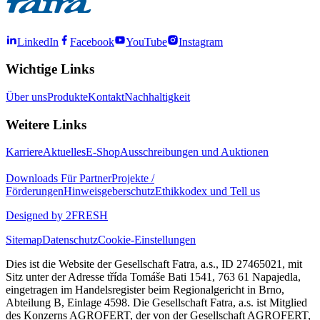
LinkedIn
Facebook
YouTube
Instagram
Wichtige Links
Über uns
Produkte
Kontakt
Nachhaltigkeit
Weitere Links
Karriere
Aktuelles
E-Shop
Ausschreibungen und Auktionen
Downloads
Für Partner
Projekte /
Förderungen
Hinweisgeberschutz
Ethikkodex und Tell us
Designed by 2FRESH
Sitemap
Datenschutz
Cookie-Einstellungen
Dies ist die Website der Gesellschaft Fatra, a.s., ID 27465021, mit
Sitz unter der Adresse třída Tomáše Bati 1541, 763 61 Napajedla,
eingetragen im Handelsregister beim Regionalgericht in Brno,
Abteilung B, Einlage 4598. Die Gesellschaft Fatra, a.s. ist Mitglied
des Konzerns AGROFERT, der von der Gesellschaft AGROFERT,